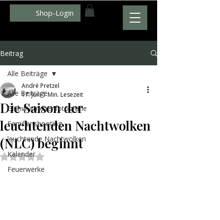
Shop-Login
WWW.ZUMFOTO.DE
Beitrag
Alle Beiträge
André Pretzel
Alle Beiträge
17. Juni
1 Min. Lesezeit
Die Saison der
Glühwürmchenfotografie
leuchtenden Nachtwolken
Familienshooting
leuchtende Nachtwolken
(NLC) beginnt
Kalender
Mit NaN von 5 Sternen bewertet.
Feuerwerke