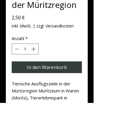
der Müritzregion
Preis
2,50 €
inkl. MwSt.
|
zzgl. Versandkosten
Anzahl
*
In den Warenkorb
Tierische Ausflugsziele in der
Müritzregion Müritzeum in Waren
(Müritz), Tiererlebnispark in
Grabowhöfe, Wisentreservat in
Damerow, Wildpark in Boek
Produktdaten
Postkarten DIN A6 Quer (14,8 cm x