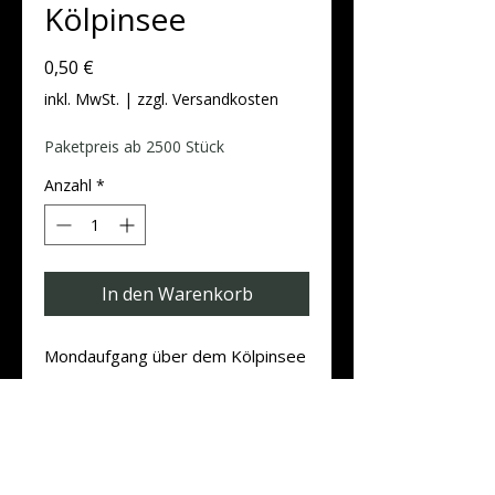
Kölpinsee
Preis
0,50 €
inkl. MwSt.
|
zzgl. Versandkosten
Paketpreis ab 2500 Stück
Anzahl
*
In den Warenkorb
Mondaufgang über dem Kölpinsee
Produktdaten
Postkarten DIN A6 Quer (14,8 cm x
10,5 cm)