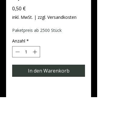
Preis
0,50 €
inkl. MwSt.
|
zzgl. Versandkosten
Paketpreis ab 2500 Stück
Anzahl
*
In den Warenkorb
Produktdaten
Postkarten DIN A6 Quer (14,8 cm x
10,5 cm)
0,40 mm starker Postkarten-