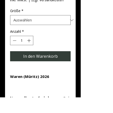
Größe
*
Anzahl
*
In den Warenkorb
Waren (Müritz) 2026
Oberfläche: Premium-Papier matt
Design: Geschwungen
Versandkostenfrei ab 25.00 €
Typ: Monatskalender
Kalenderversand 2,99 €
Lieferung (Verpackung)