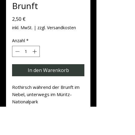
Brunft
Preis
2,50 €
inkl. MwSt.
|
zzgl. Versandkosten
Anzahl
*
In den Warenkorb
Rothirsch während der Brunft im
Nebel, unterwegs im Müritz-
Nationalpark
Produktdaten
Postkarten DIN A6 Quer (14,8 cm x