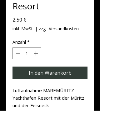
Resort
Preis
2,50 €
inkl. MwSt.
|
zzgl. Versandkosten
Anzahl
*
In den Warenkorb
Luftaufnahme MAREMÜRITZ
Yachthafen Resort mit der Müritz
und der Feisneck
Diese Karte gibt es nicht mehr im
Produktdaten
Handel und aus dem Grund nur
noch Online als Sammlerstück.
Postkarten DIN A6 Quer (14,8 cm x