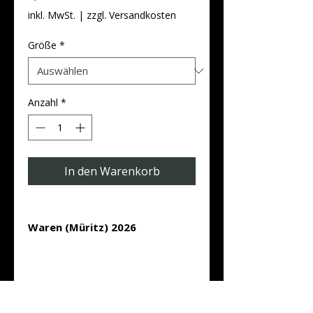
inkl. MwSt.
|
zzgl. Versandkosten
Größe
*
Anzahl
*
In den Warenkorb
Waren (Müritz) 2026
Oberfläche: Premium-Papier matt
Design: Geschwungen
Versandkostenfrei ab 25.00 €
Typ: Monatskalender