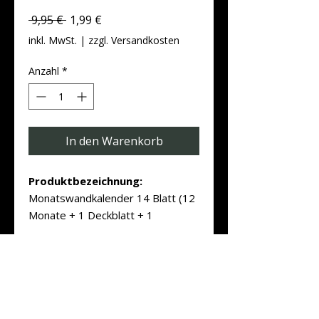
Standardpreis
Sale-
 9,95 € 
1,99 €
Preis
inkl. MwSt.
|
zzgl. Versandkosten
Anzahl
*
In den Warenkorb
Produktbezeichnung:
Monatswandkalender 14 Blatt (12
Monate + 1 Deckblatt + 1
Schlussblatt)
beidseitig bedruckt 4/4 farbig, DIN
Wendekalender
A4 quer (297 x 210 mm)
Wenn Sie den Kalender von Vorne
Format:
297 x 210 mm
anfangen durchzublättern sind alle
Monate
OHNE PLANER
.