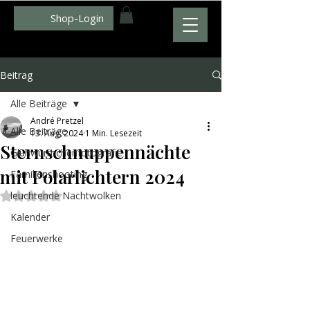
Shop-Login
WWW.ZUMFOTO.DE
Beitrag
Alle Beiträge
André Pretzel
Alle Beiträge
13. Aug. 2024
1 Min. Lesezeit
Sternschnuppennächte
Glühwürmchenfotografie
mit Polarlichtern 2024
Familienshooting
leuchtende Nachtwolken
Mit NaN von 5 Sternen bewertet.
Kalender
Feuerwerke