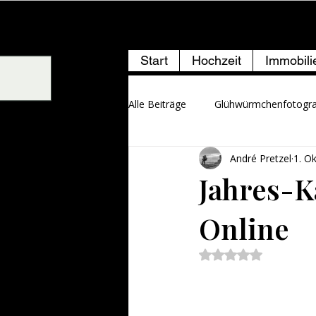
ANDRÉ PRETZEL
Start
Hochzeit
Immobili
Alle Beiträge
Glühwürmchenfotogra
André Pretzel
1. O
Jahres-K
Online
Mit NaN von 5 Ste