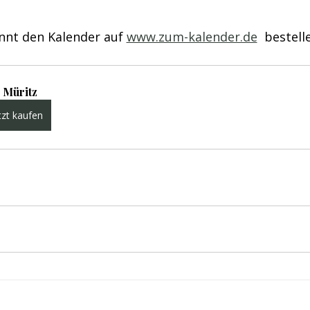
nnt den Kalender auf 
www.zum-kalender.de
  bestell
 Müritz
tzt kaufen