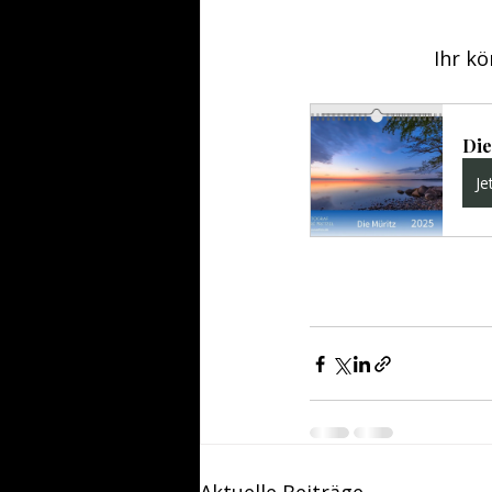
Ihr kö
Die
Je