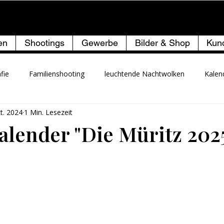
WWW.ZUMFOTO.DE
en
Shootings
Gewerbe
Bilder & Shop
Kun
fie
Familienshooting
leuchtende Nachtwolken
Kalen
kt. 2024
1 Min. Lesezeit
alender "Die Müritz 202
rnen bewertet.