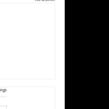
ertet.
ings