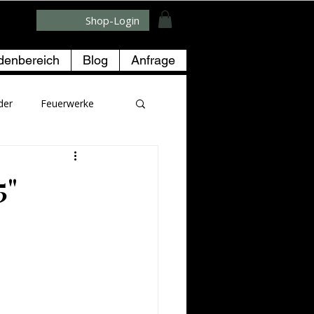
Shop-Login
denbereich
Blog
Anfrage
der
Feuerwerke
5"