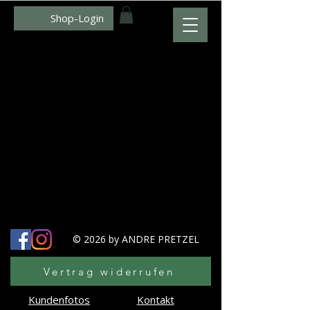
Shop-Login
WWW.ZUMFOTO.DE
Wir konnten keine Ergebnisse
für die Suche finden
Bitte Kontakt aufnehmen oder unsere
anderen Services durchstöbern.
© 2026 by ANDRE PRETZEL
Vertrag widerrufen
Kundenfotos
Kontakt